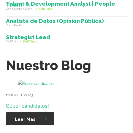
Talent & Development Analyst | People
Team
Zona Norte (GBA)
Full Time
Analista de Datos (Opinión Pública)
Zona Norte
Full Time
Strategist Lead
CABA
Full Time
Nuestro Blog
marzo 21, 2023
Súper candidatos!
Leer Mas