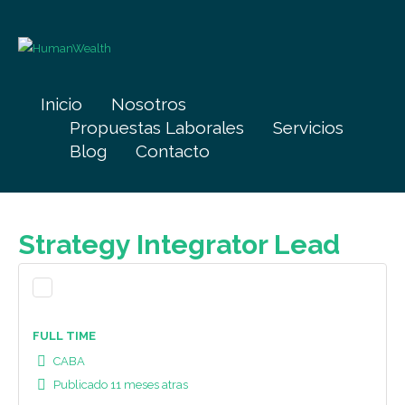
Inicio
Nosotros
Propuestas Laborales
Servicios
Blog
Contacto
Strategy Integrator Lead
FULL TIME
CABA
Publicado 11 meses atras