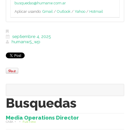
busquedas@humanw.com.ar
Aplicar usando:
Gmail
/
Outlook
/
Yahoo
/
Hotmail
septiembre 4, 2025
humanw5_wp
Busquedas
Media Operations Director
CABA
Full Time